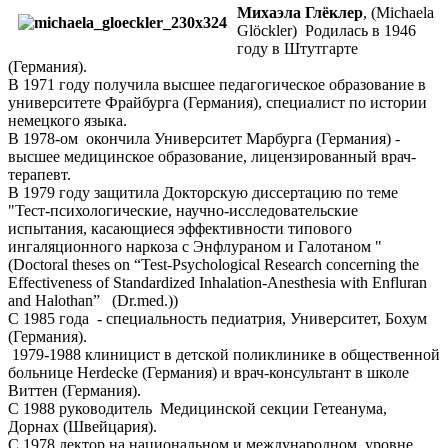
Михаэла Глёклер
, (Michaela
Glöckler) Родилась в 1946
году в Штутгарте
(Германия).
В 1971 году получила высшее педагогическое образование в
университете Фрайбурга (Германия), специалист по истории
немецкого языка.
В 1978-ом окончила Университет Марбурга (Германия) -
высшее медицинское образование, лицензированный врач-
терапевт.
В 1979 году защитила Докторскую диссертацию по теме
"Тест-психологические, научно-исследовательские
испытания, касающиеся эффективности типового
ингаляционного наркоза с Энфлураном и Галотаном "
(Doctoral theses on “Test-Psychological Research concerning the
Effectiveness of Standardized Inhalation-Anesthesia with Enfluran
and Halothan” (Dr.med.))
С 1985 года - специальность педиатрия, Университет, Бохум
(Германия).
1979-1988 клиницист в детской поликлинике в общественной
больнице Herdecke (Германия) и врач-консультант в школе
Виттен (Германия).
С 1988 руководитель Медицинской секции Гетеанума,
Дорнах (Швейцария).
С 1978 лектор на национальном и международном уровне,