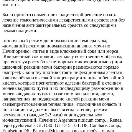
мм рт ст.
Было принято совместное с пациенткой решение начать
лечение гомеопатическими лекарственными средствами без
назначения антибактериальных средств со следующими
рекомендациями:
-постельный режим до нормализации температуры;
-домашний режим до нормализации анализа мочи по
Нечипоренко; -питье в виде клюквенный сока или морса
.Клюквенный сок подкисляет мочу естественным образом,
препятствуя росту болезнетворных микроорганизмов ( при
щелочной реакции мочи бактерии размножаются гораздо
быстрее). Свойству противостоять инфекционным агентам
клюква обязана высокой концентрации танина и бензойной
кислот, которые препятствуют адгезии бактерий к стенкам
мочевыводящих путей и их последующему размножению в
мочевыводящих путях с развитием воспаления; -диета,
направленная на поддержание кислой реакции мочи,
свежеприготовленная теплая пища; -поясничная область и
ноги пациента должны быть всегда в тепле; -режим
регулярных (каждые 2-3 часа) «принудительных»
мочеиспусканий. Лечение: Argentum nitricum comp. , Renes,
regio pyelorenalis GL D30 -GL D15 - GL D8, Cantharis comp.,
Equisetum D6 , Pancreas|Meteoreisen все- в глобулах, мазь