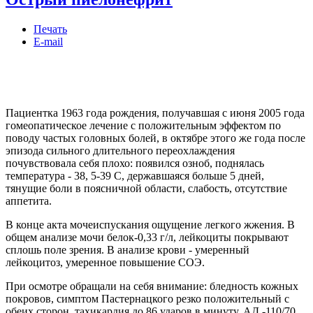
Печать
E-mail
Пациентка 1963 года рождения, получавшая с июня 2005 года
гомеопатическое лечение с положительным эффектом по
поводу частых головных болей, в октябре этого же года после
эпизода сильного длительного переохлаждения
почувствовала себя плохо: появился озноб, поднялась
температура - 38, 5-39 С, державшаяся больше 5 дней,
тянущие боли в поясничной области, слабость, отсутствие
аппетита.
В конце акта мочеиспускания ощущение легкого жжения. В
общем анализе мочи белок-0,33 г/л, лейкоциты покрывают
сплошь поле зрения. В анализе крови - умеренный
лейкоцитоз, умеренное повышение СОЭ.
При осмотре обращали на себя внимание: бледность кожных
покровов, симптом Пастернацкого резко положительный с
обеих сторон, тахикардия до 86 ударов в минуту, АД -110/70