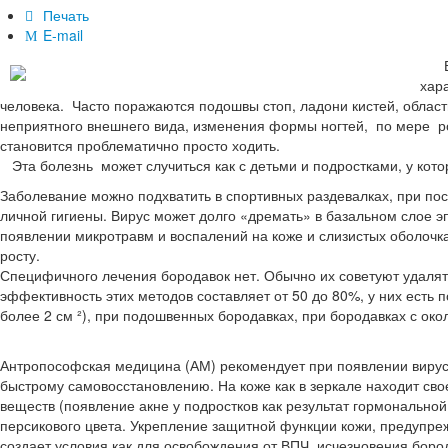
Печать
E-mail
Вир
хар
человека. Часто поражаются подошвы стоп, ладони кистей, област
неприятного внешнего вида, изменения формы ногтей, по мере ро
становится проблематично просто ходить.
Эта болезнь может случиться как с детьми и подростками, у кот
Заболевание можно подхватить в спортивных раздевалках, при по
личной гигиены. Вирус может долго «дремать» в базальном слое 
появлении микротравм и воспалений на коже и слизистых оболочк
росту.
Специфичного лечения бородавок нет. Обычно их советуют удалят
эффективность этих методов составляет от 50 до 80%, у них есть
более 2 см ²), при подошвенных бородавках, при бородавках с око
Антропософская медицина (АМ) рекомендует при появлении вирусн
быстрому самовосстановлению. На коже как в зеркале находит сво
веществ (появление акне у подростков как результат гормонально
персикового цвета. Укрепление защитной функции кожи, предупре
создает условия как для освобождения от ВПЧ, исчезновения боро