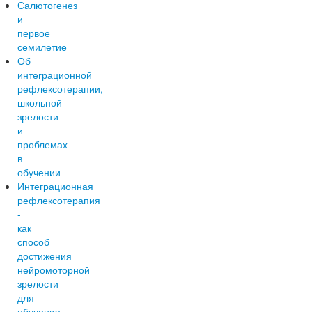
Салютогенез
и
первое
семилетие
Об
интеграционной
рефлексотерапии,
школьной
зрелости
и
проблемах
в
обучении
Интеграционная
рефлексотерапия
-
как
способ
достижения
нейромоторной
зрелости
для
обучения