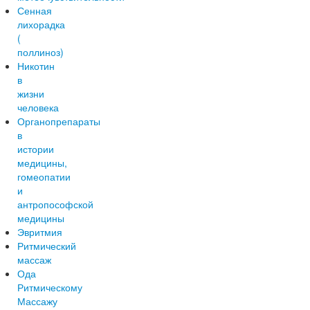
Сенная
лихорадка
(
поллиноз)
Никотин
в
жизни
человека
Органопрепараты
в
истории
медицины,
гомеопатии
и
антропософской
медицины
Эвритмия
Ритмический
массаж
Ода
Ритмическому
Массажу