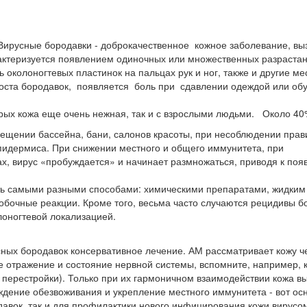
усные бородавки - доброкачественное кожное заболевание, выз
актеризуется появлением одиночных или множественных разрастани
ь околоногтевых пластинок на пальцах рук и ног, также и другие 
ста бородавок, появляется боль при сдавлении одеждой или обув
орых кожа еще очень нежная, так и с взрослыми людьми. Около 4
сещении бассейна, бани, салонов красоты, при несоблюдении прав
эпидермиса. При снижении местного и общего иммунитета, при
ах, вирус «пробуждается» и начинает размножаться, приводя к п
ь самыми разными способами: химическими препаратами, жидким а
 побочные реакции. Кроме того, весьма часто случаются рецидивы
лоногтевой локализацией.
ых бородавок консервативное лечение. АМ рассматривает кожу че
е отражение и состояние нервной системы, вспомните, например, к
й перестройки). Только при их гармоничном взаимодействии кожа в
ждение обезвоживания и укрепление местного иммунитета - вот ос
давок, так и для профилактики нового инфицирования кожи вирусо