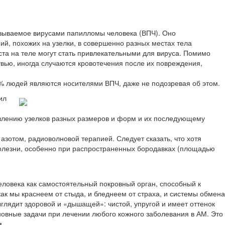
ываемое вирусами папилломы человека (ВПЧ). Оно
й, похожих на узелки, в совершенно разных местах тела
места на теле могут стать привлекательными для вируса. Помимо
ью, иногда случаются кровотечения после их повреждения,
0% людей являются носителями ВПЧ, даже не подозревая об этом.
ил
оявлению узелков разных размеров и форм и их последующему
зотом, радиоволновой терапией. Следует сказать, что хотя
 болезни, особенно при распространенных бородавках (площадью
ловека как самостоятельный покровный орган, способный к
ак мы краснеем от стыда, и бледнеем от страха, и системы обмена
ыглядит здоровой и «дышащей»: чистой, упругой и имеет оттенок
новные задачи при лечении любого кожного заболевания в АМ. Это
м.