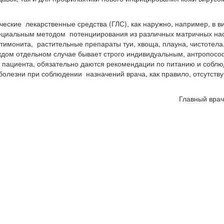
кие лекарственные средства (ГЛС), как наружно, например, в ви
пециальным методом потенциирования из различных матричных нас
нтимонита, растительные препараты туи, хвоща, плауна, чистотел
дом отдельном случае бывает строго индивидуальным, антропософ
у пациента, обязательно даются рекомендации по питанию и собл
болезни при соблюдении назначений врача, как правило, отсутству
Главный врач